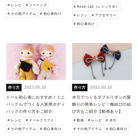
# レシピ
# ソーイング
# Resin Lab（レジンラボ）
# その他アイテム
# 初心者向け
# レジン
# アクセサリー
# 初心者向け
2023.05.10
2023.05.10
作り方
作り方
ドール初心者におすすめ！ミニ
水引でつくるダブルリボンの髪
バックルでつくる人形用ボディ
飾りの簡単レシピ！梅結びの結
バッグの作り方をご紹介
び方もご紹介【動画あり】
# レシピ
# ドールクラフト
# 動画
# レシピ
# 水引
# その他アイテム
# 初心者向け
# その他アイテム
# 初心者向け