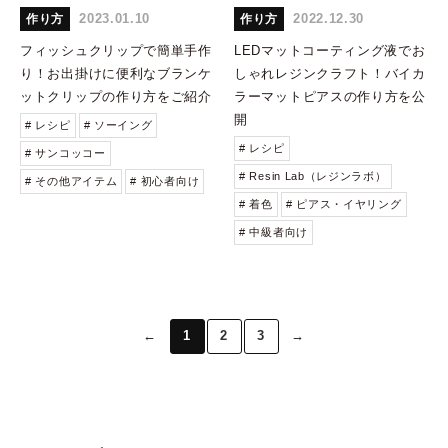
2023.01.10
2022.12.30
作り方
作り方
フィッシュクリップで簡単手作
LEDマットコーティング液でお
り！お出掛けに便利なブランケ
しゃれレジンクラフト！バイカ
ットクリップの作り方をご紹介
ラーマットピアスの作り方を公
開
# レシピ
# ソーイング
# レシピ
# サンコッコー
# Resin Lab（レジンラボ）
# その他アイテム
# 初心者向け
# 着色
# ピアス・イヤリング
# 中級者向け
←
1
2
3
→