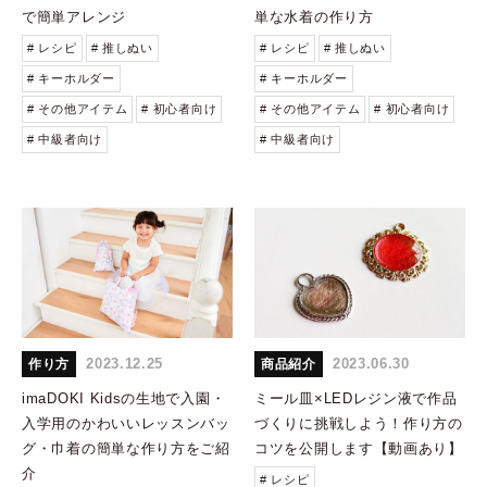
で簡単アレンジ
単な水着の作り方
# レシピ
# 推しぬい
# レシピ
# 推しぬい
# キーホルダー
# キーホルダー
# その他アイテム
# 初心者向け
# その他アイテム
# 初心者向け
# 中級者向け
# 中級者向け
2023.12.25
2023.06.30
作り方
商品紹介
imaDOKI Kidsの生地で入園・
ミール皿×LEDレジン液で作品
入学用のかわいいレッスンバッ
づくりに挑戦しよう！作り方の
グ・巾着の簡単な作り方をご紹
コツを公開します【動画あり】
介
# レシピ