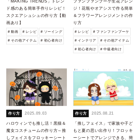
「MAKING TRENDS」トレン
ファンファンブーケ生花アレン
ド感のある簡単手作りレシピ！
ジ！花瓶やオアシスで作る簡単
スクエアシュシュの作り方【動
＆フラワーアレンジメントの作
画あり】
り方
# 動画
# レシピ
# ソーイング
# レシピ
# ファンファンブーケ
# その他アイテム
# 初心者向け
# インテリア
# その他アイテム
# 初心者向け
# 中級者向け
2025.09.03
2025.08.21
作り方
作り方
ハロウィンでも推し活！黒猫＆
「推しフェイス」で家族や子ど
魔女コスチュームの作り方～推
もと夏の思い出作り！フロッキ
しフェイスをフロッキーシート
ーシートでアレンジできる、簡