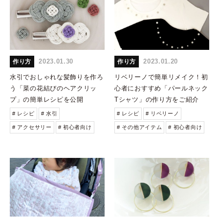
2023.01.30
2023.01.20
作り方
作り方
水引でおしゃれな髪飾りを作ろ
リベリーノで簡単リメイク！初
う「菜の花結びのヘアクリッ
心者におすすめ「パールネック
プ」の簡単レシピを公開
Tシャツ」の作り方をご紹介
# レシピ
# 水引
# レシピ
# リベリーノ
# アクセサリー
# 初心者向け
# その他アイテム
# 初心者向け