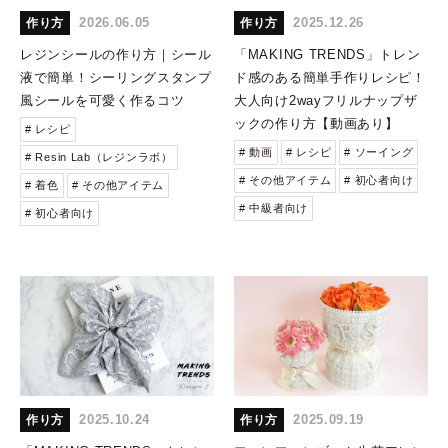
2026.06.05
2025.12.26
作り方
作り方
レジンシールの作り方｜シール
「MAKING TRENDS」トレン
液で簡単！シーリングスタンプ
ド感のある簡単手作りレシピ！
風シールを可愛く作るコツ
大人向け2wayフリルナップザ
ックの作り方【動画あり】
# レシピ
# 動画
# レシピ
# ソーイング
# Resin Lab（レジンラボ）
# その他アイテム
# 初心者向け
# 着色
# その他アイテム
# 中級者向け
# 初心者向け
2025.10.24
2025.09.19
作り方
作り方