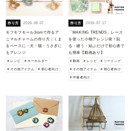
2026.08.07
2026.07.17
作り方
作り方
モフモフモール3mmで作るア
「MAKING TRENDS」レース
ニマルチャームの作り方｜くま
を使った小物アレンジ術！貼
をベースに・犬・猫・うさぎに
る・縫う・結ぶだけで初心者で
もアレンジ
も簡単【動画あり】
# レシピ
# キーホルダー
# 動画
# レシピ
# ソーイング
# その他アイテム
# 初心者向け
# その他アイテム
# 初心者向け
# 中級者向け