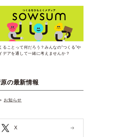
くることって何だろう？みんなの“つくる”や
イデアを通して一緒に考えませんか？
清原の最新情報
お知らせ
X