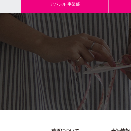
アパレル
事業部
清原について
会社情報