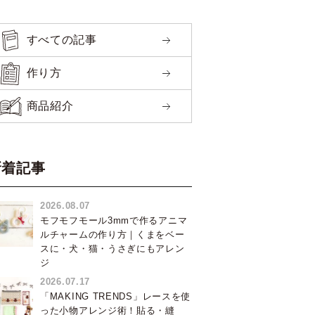
すべての記事
作り方
商品紹介
新着記事
2026.08.07
モフモフモール3mmで作るアニマ
ルチャームの作り方｜くまをベー
スに・犬・猫・うさぎにもアレン
ジ
2026.07.17
「MAKING TRENDS」レースを使
った小物アレンジ術！貼る・縫