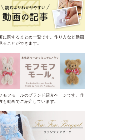
画に関するまとめ一覧です。作り方など動画
見ることができます。
フモフモールのブランド紹介ページです。作
方も動画でご紹介しています。