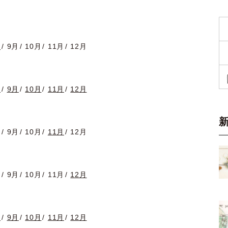
月
9月
10月
11月
12月
月
9月
10月
11月
12月
月
9月
10月
11月
12月
月
9月
10月
11月
12月
月
9月
10月
11月
12月