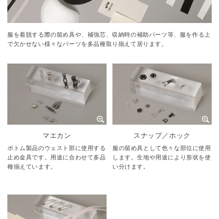
服を着脱する際の留め具や、補強芯、収納時の補助パーツ等、服を作る上
で欠かせない様々なパーツを多品種取り揃えて居ります。
マエカン
スナップ／ホック
ボトム製品のウェスト部に使用する
服の留め具として色々な部位に使用
止め金具です。用途に合わせて多品
します。生地や用途により形状を使
種揃えています。
い分けます。