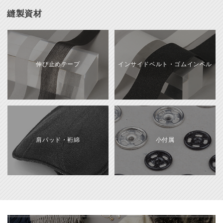
縫製資材
伸び止めテープ
インサイドベルト・ゴムインベル
肩パッド・裄綿
小付属