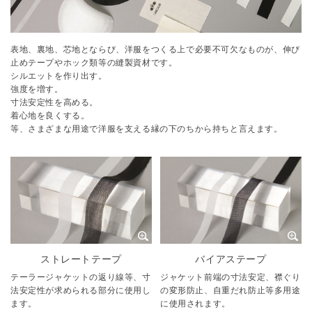
表地、裏地、芯地とならび、洋服をつくる上で必要不可欠なものが、伸び
止めテープやホック類等の縫製資材です。
シルエットを作り出す。
強度を増す。
寸法安定性を高める。
着心地を良くする。
等、さまざまな用途で洋服を支える縁の下のちから持ちと言えます。
ストレートテープ
バイアステープ
テーラージャケットの返り線等、寸
ジャケット前端の寸法安定、襟ぐり
法安定性が求められる部分に使用し
の変形防止、自重だれ防止等多用途
ます。
に使用されます。