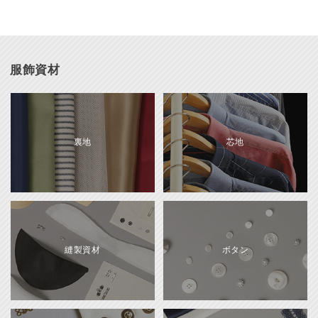
服飾資材
裏地
芯地
縫製資材
ボタン