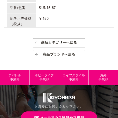
品番/色番
SUN15-87
参考小売価格
￥450-
（税抜）
生産国/原産国
日本
商品カテゴリーへ戻る
素材/成分
ポリアセタール
商品ブランドへ戻る
規格
出荷単位：3
規格内容量
8組
アパレル
ホビーライフ
ライフスタイル
海外
パッケージサ
W75mm×H140mm
事業部
事業部
事業部
事業部
イズ
本体サイズ
JANコード
4965492794997
お気軽にお問い合わせ下さい。