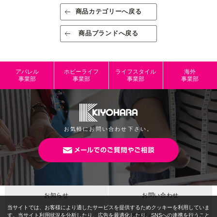
素材/成分
鋼
商品カテゴリーへ戻る
規格
出荷単位：3
商品ブランドへ戻る
規格内容量
6本
パッケージサ
W42mm×H100mm
アパレル
ホビーライフ
ライフスタイル
海外
イズ
事業部
事業部
事業部
事業部
本体サイズ
JANコード
4965492079223
お気軽にお問い合わせ下さい。
お知らせ
お問い合わせ
サイトマップ
プライバシーポリシー