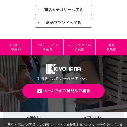
素材/成分
ポリエステル95％、ナイロン5％
商品カテゴリーへ戻る
規格
出荷単位:1反
商品ブランドへ戻る
約140cm幅×10m巻（半折巻き） 半折板巻
規格内容量
き
アパレル
ホビーライフ
ライフスタイル
海外
パッケージサ
事業部
事業部
事業部
事業部
イズ
本体サイズ
JANコード
4965492219506
お気軽にお問い合わせ下さい。
お知らせ
お問い合わせ