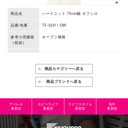
商品名
ハートニット 75cm幅 オフシロ
品番/色番
TF-01H / OW
参考小売価格
オープン価格
（税抜）
生産国/原産国
中国
素材/成分
ポリエステル96%、ポリウレタン4%
商品カテゴリーへ戻る
規格
出荷単位:1反
商品ブランドへ戻る
規格内容量
約75㎝巾×10ｍ巻き（丸巻き） 丸巻き
パッケージサ
アパレル
ホビーライフ
ライフスタイル
海外
イズ
事業部
事業部
事業部
事業部
本体サイズ