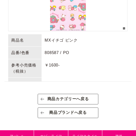
商品名
MXイチゴ ピンク
品番/色番
808587 / PO
参考小売価格
￥1600-
（税抜）
生産国/原産国
日本
素材/成分
綿100%
商品カテゴリーへ戻る
規格
出荷単位:1反
商品ブランドへ戻る
規格内容量
約109cm幅×9m巻
パッケージサ