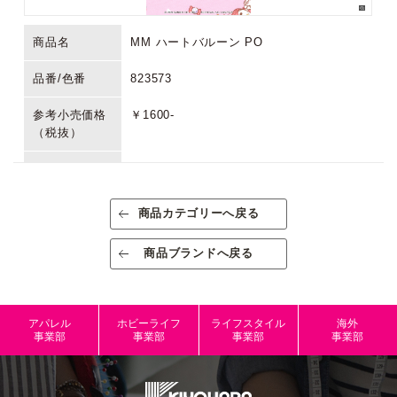
商品名
MM ハートバルーン PO
品番/色番
823573
参考小売価格
￥1600-
（税抜）
生産国/原産国
日本
素材/成分
綿100％
商品カテゴリーへ戻る
規格
出荷単位:1反
商品ブランドへ戻る
規格内容量
約109cm巾×9ｍ巻 9m半折板巻き
パッケージサ
アパレル
ホビーライフ
ライフスタイル
海外
イズ
事業部
事業部
事業部
事業部
本体サイズ