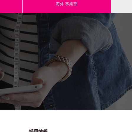
海外
事業部
804459 / BKLA
日本
出荷単位:1反
4972873804459
採用情報