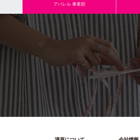
アパレル
事業部
商品名
参考小売価
（税抜）
素材/成分
規格内容量
本体サイズ
清原について
会社情報