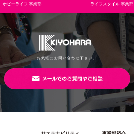
ホビーライフ
事業部
ライフスタイル
事業部
KUロゴ ラミネート ブラック
品番/色番
格
￥2400-
生産国/原産国
綿100%、ラミネート：塩化ビニール樹脂
規格
お気軽にお問い合わせ下さい。
約107cm幅×7m（丸巻き）
パッケージサイズ
JANコード
サステナビリティ
事業部紹介