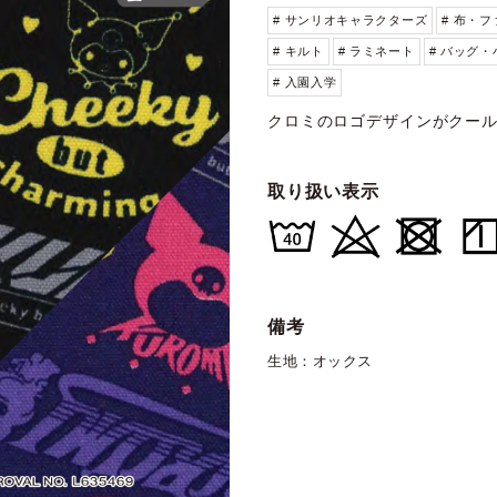
# サンリオキャラクターズ
# 布・
# キルト
# ラミネート
# バッグ
# 入園入学
クロミのロゴデザインがクー
取り扱い表示
備考
生地：オックス