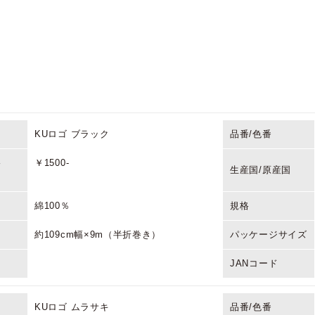
KUロゴ ブラック
品番/色番
格
￥1500-
生産国/原産国
綿100％
規格
約109cm幅×9m（半折巻き）
パッケージサイズ
JANコード
KUロゴ ムラサキ
品番/色番