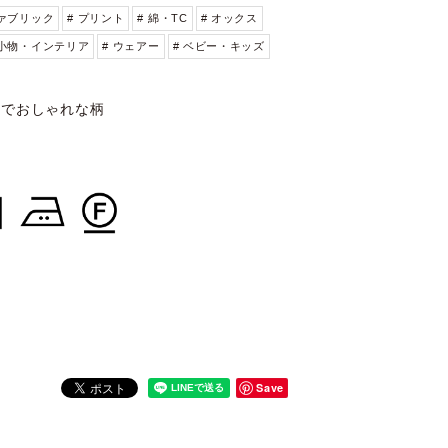
ファブリック
# プリント
# 綿・TC
# オックス
・小物・インテリア
# ウェアー
# ベビー・キッズ
ルでおしゃれな柄
Save