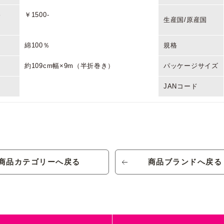
格
￥1500-
生産国/原産国
綿100％
規格
約109cm幅×9m（半折巻き）
パッケージサイズ
JANコード
KUロゴ キルト ブラック
品番/色番
格
￥2500-
生産国/原産国
商品カテゴリーへ戻る
商品ブランドへ戻る
綿100%、キルト中綿：ポリエステル
規格
100%
約105cm幅×7m（丸巻き）
パッケージサイズ
JANコード