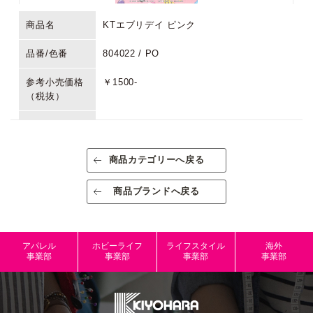
商品名
KTエブリデイ ピンク
品番/色番
804022 / PO
参考小売価格
￥1500-
（税抜）
生産国/原産国
日本
素材/成分
綿100％
商品カテゴリーへ戻る
規格
出荷単位:1反
商品ブランドへ戻る
規格内容量
約109cm幅×9m（半折巻き）
パッケージサ
アパレル
ホビーライフ
ライフスタイル
海外
イズ
事業部
事業部
事業部
事業部
本体サイズ
JANコード
4972873804022