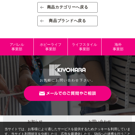
素材/成分
PP（ポリプロピレン）
商品カテゴリーへ戻る
規格
出荷単位：3
商品ブランドへ戻る
規格内容量
1個入り
パッケージサ
W43mm×H195mm
アパレル
ホビーライフ
ライフスタイル
海外
イズ
事業部
事業部
事業部
事業部
本体サイズ
W15mm×H154mm×D5mm
JANコード
4965492689293
お気軽にお問い合わせ下さい。
お知らせ
お問い合わせ
サイトマップ
プライバシーポリシー