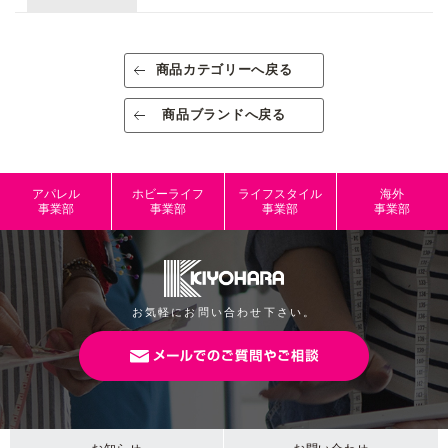
生産国/原産国
中国
素材/成分
シリコン
商品カテゴリーへ戻る
規格
出荷単位：1
商品ブランドへ戻る
規格内容量
60ｇ
パッケージサ
W82mm×H65mm×D55mm
アパレル
ホビーライフ
ライフスタイル
海外
イズ
事業部
事業部
事業部
事業部
本体サイズ
JANコード
4965492725854
お気軽にお問い合わせ下さい。