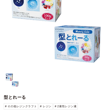
型とれーる
# その他レジンクラフト
# レジン
# 2液性レジン液