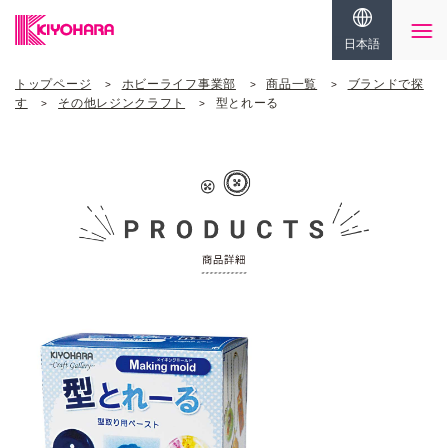
日本語
トップページ
ホビーライフ事業部
商品一覧
ブランドで探
す
その他レジンクラフト
型とれーる