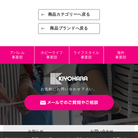
素材/成分
PS
商品カテゴリーへ戻る
規格
出荷単位：3
商品ブランドへ戻る
規格内容量
パッケージサ
W110mm×H180mm
アパレル
ホビーライフ
ライフスタイル
海外
イズ
事業部
事業部
事業部
事業部
本体サイズ
JANコード
4965492831890
お気軽にお問い合わせ下さい。
お知らせ
お問い合わせ