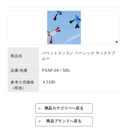
パペットスンスン ベーシック サックスブ
商品名
ルー
品番/色番
PSNF-04 / SBL
参考小売価格
￥2100-
（税抜）
生産国/原産国
中国
商品カテゴリーへ戻る
素材/成分
綿100％
商品ブランドへ戻る
規格
出荷単位:1反