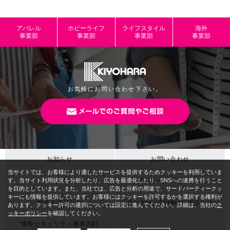
規格内容量
約108cm幅×10m巻き（半折巻き）
アパレル
ホビーライフ
ライフスタイル
海外
パッケージサ
事業部
事業部
事業部
事業部
イズ
本体サイズ
JANコード
4965492170630
お気軽にお問い合わせ下さい。
お知らせ
お問い合わせ
サイトマップ
プライバシーポリシー
パペットスンスン ベーシック ターコイズ
商品名
ブルー
サイトポリシー
クッキー（Cookie）ポリシー
品番/色番
PSNF-04 / TBL
情報セキュリティ基本方針