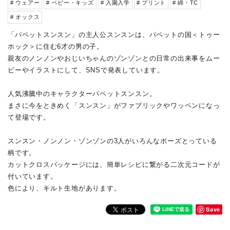
# ウェアー
# ベビー・キッズ
# 入園入学
# プリント
# 綿・TC
# オックス
「パペットスンスン」の主人公スンスンは、パペットの国＜トゥー
ホック＞に住む6才の男の子。
親友のノンノンやおじいちゃんのゾンゾンとの日常の出来事をムー
ビーやイラストにして、SNSで発表しています。
人気沸騰中のキャラクターパペットスンスン。
まさに今をときめく「スンスン」がファブリックやワッペンになっ
て登場です。
スンスン・ノンノン・ゾンゾンの3人がいろんなポーズとっている
柄です。
カットクロスパッケージには、簡単レシピに繋がる二次元コードが
付いています。
色により、キルト生地があります。
Save