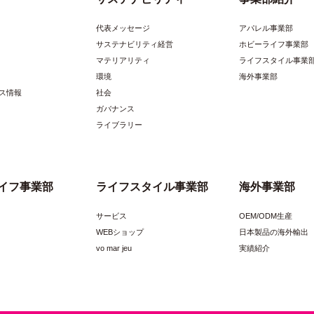
W46mm×H108mm×D28mm
JANコード
代表メッセージ
アパレル事業部
サステナビリティ経営
ホビーライフ事業部
デコホイップ クリアラメ ピンク
品番/色番
マテリアリティ
ライフスタイル事業
環境
海外事業部
格
￥580-
生産国/原産国
ス情報
社会
ガバナンス
水、酢酸ビニル、グリセリン、他
規格
ライブラリー
ホイップ50G 1本、絞り口 1個
パッケージサイズ
W46mm×H108mm×D28mm
JANコード
イフ事業部
ライフスタイル事業部
海外事業部
サービス
OEM/ODM生産
WEBショップ
日本製品の海外輸出
vo mar jeu
実績紹介