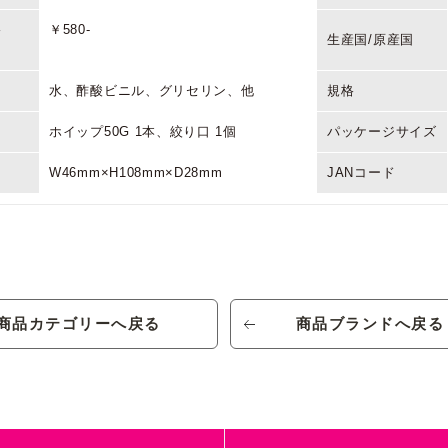
格
￥580-
生産国/原産国
水、酢酸ビニル、グリセリン、他
規格
ホイップ50G 1本、絞り口 1個
パッケージサイズ
W46mm×H108mm×D28mm
JANコード
デコホイップ クリアラメ イエロー
品番/色番
格
￥580-
生産国/原産国
商品カテゴリーへ戻る
商品ブランドへ戻る
水、酢酸ビニル、グリセリン、他
規格
ホイップ50G 1本、絞り口 1個
パッケージサイズ
W46mm×H108mm×D28mm
JANコード