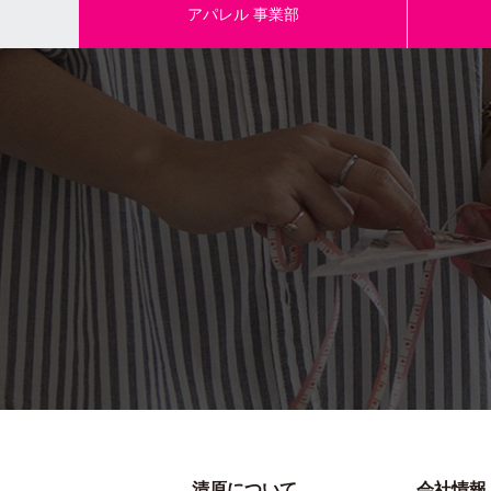
アパレル
事業部
商品名
参考小売価
（税抜）
素材/成分
規格内容量
本体サイズ
商品名
参考小売価
（税抜）
素材/成分
規格内容量
清原について
会社情報