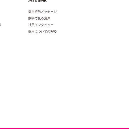
4965492258789
採用担当メッセージ
数字で見る清原
DW-06 / P
部
社員インタビュー
採用についてのFAQ
中国
出荷単位:1本
W80mm×H135mm×D30mm
4965492258796