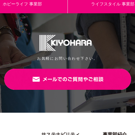
ホビーライフ
事業部
ライフスタイル
事業部
デコホイップ クリアラメ ブルー
品番/色番
格
￥580-
生産国/原産国
水、酢酸ビニル、グリセリン、他
規格
ホイップ50G 1本、絞り口 1個
パッケージサイズ
お気軽にお問い合わせ下さい。
W46mm×H108mm×D28mm
JANコード
デコホイップ クリアラメ グリーン
品番/色番
格
￥580-
生産国/原産国
水、酢酸ビニル、グリセリン、他
規格
ホイップ50G 1本、絞り口 1個
パッケージサイズ
サステナビリティ
事業部紹介