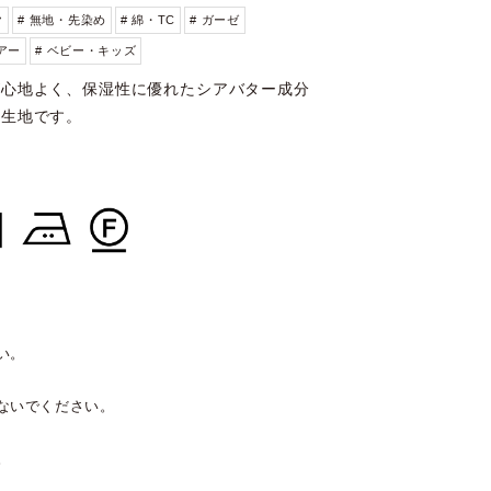
ク
# 無地・先染め
# 綿・TC
# ガーゼ
ェアー
# ベビー・キッズ
が心地よく、保湿性に優れたシアバター成分
な生地です。
い。
ないでください。
。