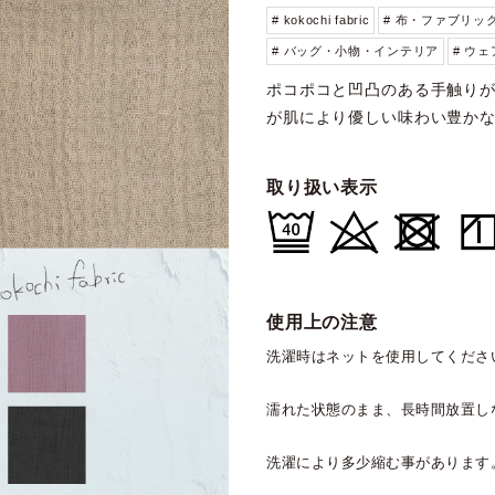
# kokochi fabric
# 布・ファブリッ
# バッグ・小物・インテリア
# ウ
ポコポコと凹凸のある手触り
が肌により優しい味わい豊か
取り扱い表示
使用上の注意
洗濯時はネットを使用してくださ
濡れた状態のまま、長時間放置し
洗濯により多少縮む事があります