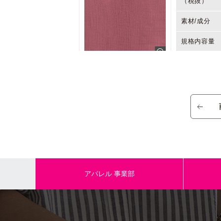
（税抜）
素材/成分
規格内容量
本体サイズ
商品名
参考小売価
（税抜）
素材/成分
アパレル
事業部
規格内容量
本体サイズ