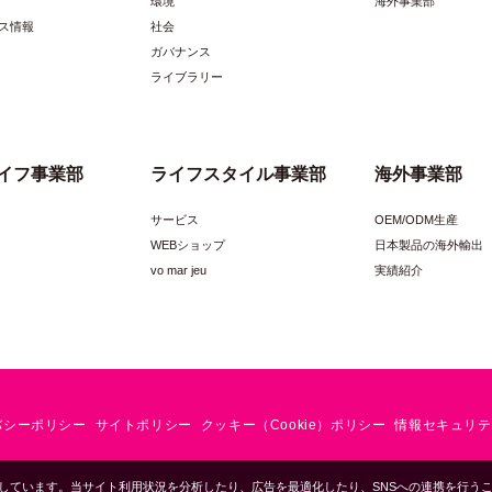
環境
海外事業部
綿100％
規格
ス情報
社会
10ｍ（半折巻き）
パッケージサイズ
ガバナンス
ライブラリー
約120cm幅
JANコード
ポコポコ２重ガーゼシアバター インデ
イフ事業部
ライフスタイル事業部
海外事業部
品番/色番
ィゴブルー
サービス
OEM/ODM生産
格
オープン価格
生産国/原産国
WEBショップ
日本製品の海外輸出
vo mar jeu
実績紹介
綿100％
規格
10ｍ（半折巻き）
パッケージサイズ
約120cm幅
JANコード
バシーポリシー
サイトポリシー
クッキー（Cookie）ポリシー
情報セキュリテ
ポコポコ２重ガーゼシアバター インク
品番/色番
ブラック