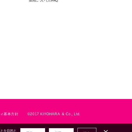
採用についてのFAQ
出荷単位：1反
4965492996865
KOF-44 / INBL
中国
出荷単位：1反
4965492996872
ィ基本方針
©2017 KIYOHARA & Co., Ltd.
KOF-44 / IBK