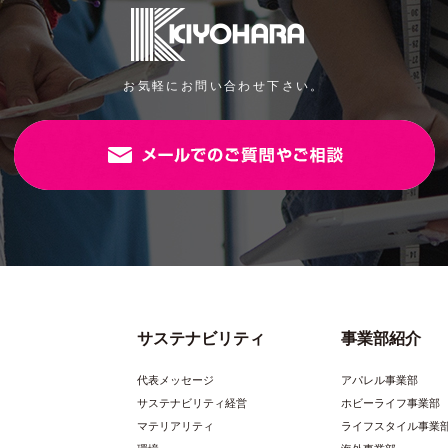
ポコポコ２重ガーゼシアバター ラベン
品番/色番
ダー
お気軽にお問い合わせ下さい。
格
オープン価格
生産国/原産国
綿100％
規格
10ｍ（半折巻き）
パッケージサイズ
約120cm幅
JANコード
ポコポコ２重ガーゼシアバター セージ
サステナビリティ
事業部紹介
品番/色番
グリーン
代表メッセージ
アパレル事業部
格
オープン価格
生産国/原産国
サステナビリティ経営
ホビーライフ事業部
マテリアリティ
ライフスタイル事業