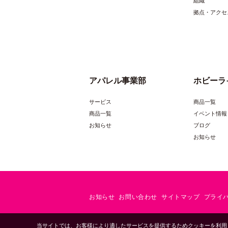
組織
素材/成分
拠点・アクセ
規格内容量
本体サイズ
アパレル事業部
ホビーラ
商品名
サービス
商品一覧
参考小売価
商品一覧
イベント情報
（税抜）
お知らせ
ブログ
素材/成分
お知らせ
規格内容量
本体サイズ
お知らせ
お問い合わせ
サイトマップ
プライ
商品名