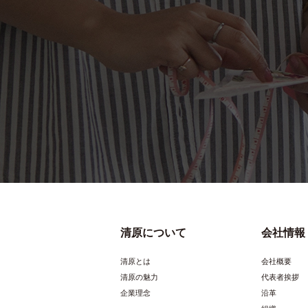
商品名
参考小売価
（税抜）
素材/成分
規格内容量
本体サイズ
清原について
会社情報
商品名
清原とは
会社概要
参考小売価
清原の魅力
代表者挨拶
（税抜）
企業理念
沿革