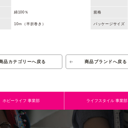
綿100％
規格
10ｍ（半折巻き）
パッケージサイズ
約120cm幅
JANコード
ポコポコ２重ガーゼシアバター クレイ
商品カテゴリーへ戻る
商品ブランドへ戻る
品番/色番
ベージュ
格
オープン価格
生産国/原産国
綿100％
規格
ホビーライフ
事業部
ライフスタイル
事業部
10ｍ（半折巻き）
パッケージサイズ
約120cm幅
JANコード