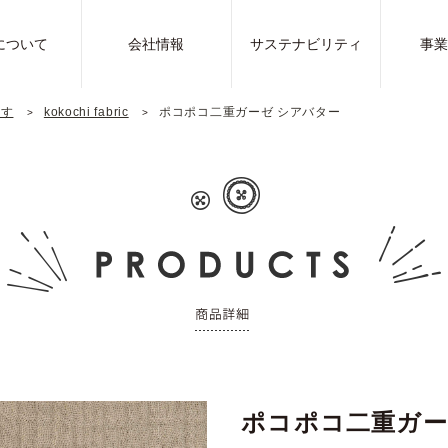
について
会社情報
サステナビリティ
事
探す
kokochi fabric
ポコポコ二重ガーゼ シアバター
ポコポコ二重ガー