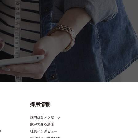
KOF-44 / LV
中国
出荷単位：1反
4965492996858
KOF-44 / SAG
採用情報
採用担当メッセージ
中国
数字で見る清原
部
社員インタビュー