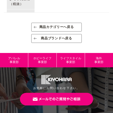
（税抜）
生産国/原産国
中国
表糸/レーヨン 裏糸/ポリエステル 基布/ポ
商品カテゴリーへ戻る
素材/成分
リエステル 接着フィルム/ポリオレフィン
系樹脂
商品ブランドへ戻る
規格
出荷単位：3
規格内容量
1枚
アパレル
ホビーライフ
ライフスタイル
海外
事業部
事業部
事業部
事業部
パッケージサ
約H150mm×W144mm
イズ
本体サイズ
お気軽にお問い合わせ下さい。
JANコード
4965492817351