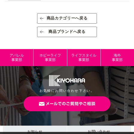
生産国/原産国
日本
素材/成分
油性顔料・紙
商品カテゴリーへ戻る
規格
出荷単位：3
商品ブランドへ戻る
規格内容量
1枚
パッケージサ
約H195mm×W130mm
アパレル
ホビーライフ
ライフスタイル
海外
イズ
事業部
事業部
事業部
事業部
本体サイズ
約H175mm×W125mm
JANコード
4965492817566
お気軽にお問い合わせ下さい。
お知らせ
お問い合わせ