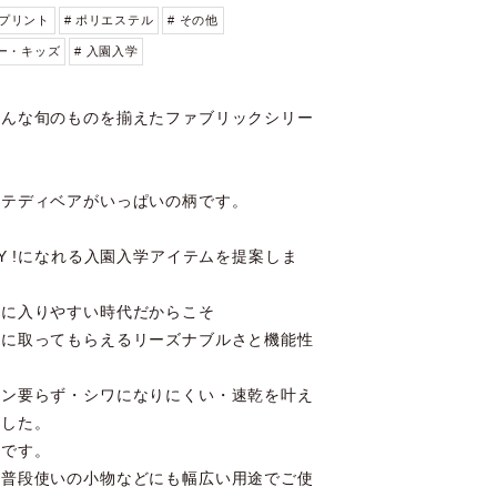
 プリント
# ポリエステル
# その他
ビー・キッズ
# 入園入学
そんな旬のものを揃えたファブリックシリー
なテディベアがいっぱいの柄です。
Y !になれる入園入学アイテムを提案しま
手に入りやすい時代だからこそ
手に取ってもらえるリーズナブルさと機能性
ロン要らず・シワになりにくい・速乾を叶え
ました。
工です。
、普段使いの小物などにも幅広い用途でご使