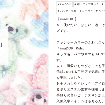
# imaDOKI
# 布・ファブリック
#
# バッグ・小物・インテリア
# ベ
【imaDOKI】
今、使いたい、ほしい生地。
ズです。
ファンシーカラーのふわもこ
『imaDOKI Kids』
キッズも、パパやママもHAPP
す。
安くて可愛いものがどこでも
信頼のおける手芸店で気軽に
を実現しました。
お手入れしやすいよう、アイ
るポリエステル素材を採用し
手触りの良いピーチスキン加
入園入学アイテムはもちろん