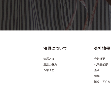
清原について
会社情報
清原とは
会社概要
清原の魅力
代表者挨拶
企業理念
沿革
組織
拠点・アクセ