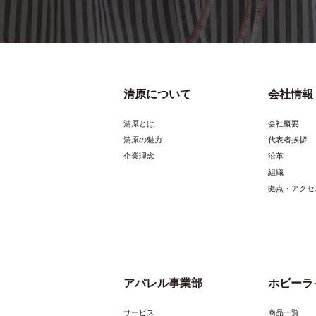
清原について
会社情報
清原とは
会社概要
清原の魅力
代表者挨拶
企業理念
沿革
組織
拠点・アクセ
アパレル事業部
ホビーラ
サービス
商品一覧