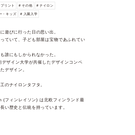
# プリント
# その他
# ナイロン
ビー・キッズ
# 入園入学
家に遊びに行った日の思い出。
かっていて、子ども部屋は宝物であふれてい
ても誰にもしかられなかった。
芸術デザイン大学が共催したデザインコンペ
したデザイン。
加工のナイロンタフタ。
yson (フィンレイソン) は北欧フィンランド最
、長い歴史と伝統を持っています。