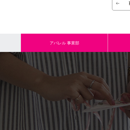
素材/成分
規格内容量
本体サイズ
アパレル
事業部