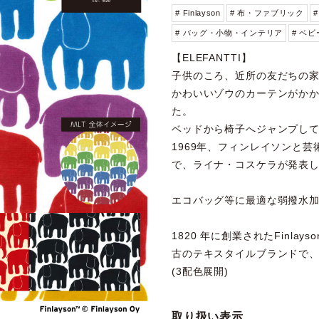
# Finlayson
# 布・ファブリック
# バッグ・小物・インテリア
# ベ
【ELEFANTTI】
子供のころ、近所の友だちの
かわいいゾウのカーテンがか
た。
ベッドから椅子へジャンプし
1969年、フィンレイソンと
で、ライナ・コスケラが発表
エコバッグ等に最適な弱撥水
1820 年に創業されたFinla
古のテキスタイルブランドで
(3配色展開)
取り扱い表示