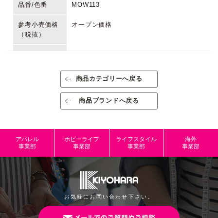
品番/色番
MOW113
参考小売価格
オープン価格
（税抜）
生産国/原産国
日本
素材/成分
糸：レーヨン・綿、接着：EVA樹脂
商品カテゴリーへ戻る
規格
出荷単位:3
商品ブランドへ戻る
規格内容量
2個入り
パッケージサ
約H75mm×W50mm
アパレル
ホビーライフ
ライフスタイル
海外
イズ
事業部
事業部
事業部
事業部
本体サイズ
JANコード
4965492233069
お気軽にお問い合わせ下さい。