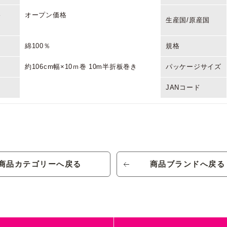
格
オープン価格
生産国/原産国
綿100％
規格
約106cm幅×10ｍ巻 10m半折板巻き
パッケージサイズ
JANコード
ラティスフラワー ブラック
品番/色番
格
オープン価格
生産国/原産国
商品カテゴリーへ戻る
商品ブランドへ戻る
綿100％
規格
約106cm幅×10ｍ巻 10m半折板巻き
パッケージサイズ
JANコード