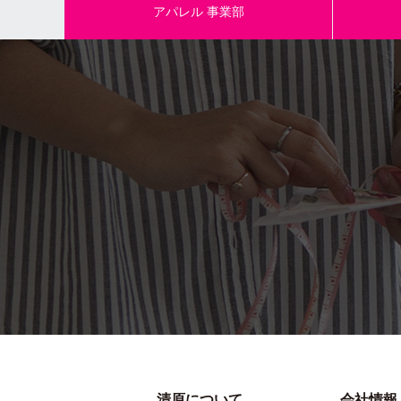
アパレル
事業部
清原について
会社情報