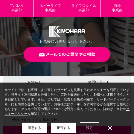
パッケージサ
アパレル
ホビーライフ
ライフスタイル
海外
イズ
事業部
事業部
事業部
事業部
本体サイズ
JANコード
4965492997305
お気軽にお問い合わせ下さい。
お知らせ
お問い合わせ
商品名
ベアチェック グリーン
サイトマップ
プライバシーポリシー
品番/色番
CMOF-56 / G
サイトポリシー
クッキー（Cookie）ポリシー
参考小売価格
オープン価格
情報セキュリティ基本方針
（税抜）
©2017 KIYOHARA & Co., Ltd.
生産国/原産国
日本