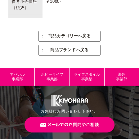
参考小売価格
￥1000-
（税抜）
生産国/原産国
台湾
素材/成分
浸炭焼き入れ硫黄快削鋼
商品カテゴリーへ戻る
規格
出荷単位：1
商品ブランドへ戻る
規格内容量
1個
パッケージサ
W70mm×H90mm×D12mm
アパレル
ホビーライフ
ライフスタイル
海外
イズ
事業部
事業部
事業部
事業部
本体サイズ
W26mm×H31mm×D8mm
JANコード
4965492950935
お気軽にお問い合わせ下さい。