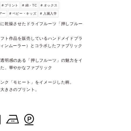
# プリント
# 綿・TC
# オックス
ェアー
# ベビー・キッズ
# 入園入学
うに乾燥させたドライフルーツ「押しフルー
ラフト作品を販売しているハンドメイドブラ
（アスティンムーラー）とコラボしたファブリック
な透明感のある「押しフルーツ」の魅力をイ
した、華やかなファブリック
リンク「モヒート」をイメージした柄。
じ大きさのプリント。