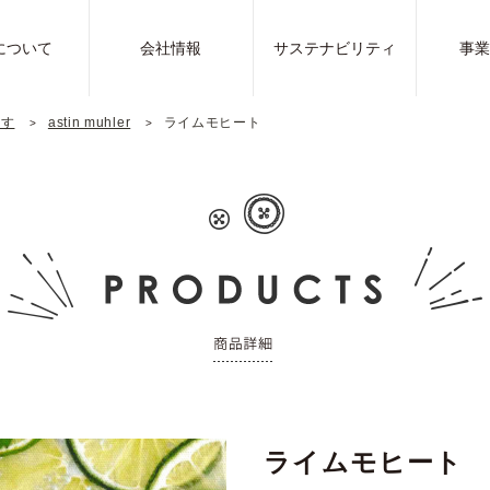
について
会社情報
サステナビリティ
事
探す
astin muhler
ライムモヒート
ライムモヒート