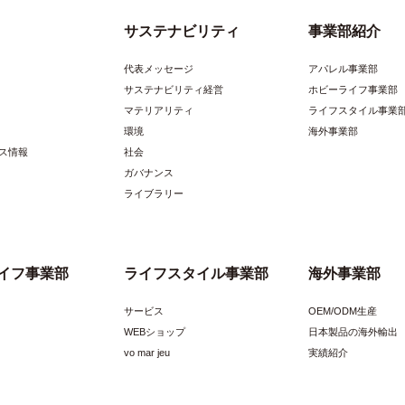
サステナビリティ
事業部紹介
代表メッセージ
アパレル事業部
サステナビリティ経営
ホビーライフ事業部
マテリアリティ
ライフスタイル事業
環境
海外事業部
ス情報
社会
ガバナンス
ライブラリー
イフ事業部
ライフスタイル事業部
海外事業部
サービス
OEM/ODM生産
WEBショップ
日本製品の海外輸出
vo mar jeu
実績紹介