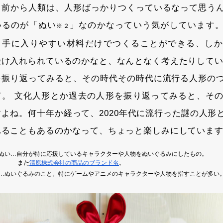
も前から人類は、人形ばっかりつくっているなって思う
いるのが「ぬい
」なのかなっていう気がしています
※２
、手に入りやすい材料だけでつくることができる、しか
受け入れられているのかなと、なんとなく考えたりして
を振り返ってみると、その時代その時代に流行る人形の
て。 文化人形とか過去の人形を振り返ってみると、そ
すよね。何十年か経って、2020年代に流行った謎の人形
れることもあるのかなって、ちょっと楽しみにしていま
ぬい…自分が特に応援しているキャラクターや人物をぬいぐるみにしたもの。
また
清原株式会社の商品のブランド名
。
…ぬいぐるみのこと。特にゲームやアニメのキャラクターや人物を指すことが多い