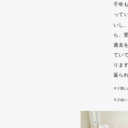
千年
って
いし
ら、
過去
てい
りま
返ら
※１推し
※２ぬい