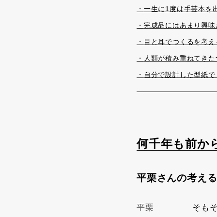
一生に1度は手芸本を
完成品にはあまり興味
目と耳でつくるを考え
人類が積み重ねてきた
自分で設計した型紙で
何千年も前か
平栗さんの考え
平栗
そも