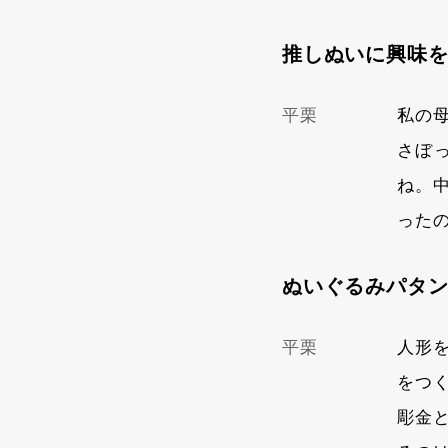
推しぬいに興味
平栗
私の
さぼ
ね。
った
ぬいぐるみパタ
平栗
人形
をつ
彫金