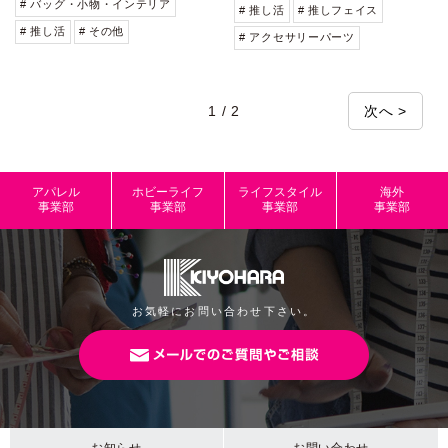
# バッグ・小物・インテリア
# 推し活
# 推しフェイス
# 推し活
# その他
# アクセサリーパーツ
1 / 2
次へ >
アパレル
ホビーライフ
ライフスタイル
海外
事業部
事業部
事業部
事業部
お気軽にお問い合わせ下さい。
お知らせ
お問い合わせ