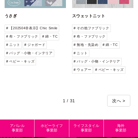
うさぎ
スウェットニット
# 【202504非表示】Chic Smile
# その他ファブリック
# 布・ファブリック
# 綿・TC
# 布・ファブリック
# ニット
# ジャガード
# 無地・先染め
# 綿・TC
# バッグ・小物・インテリア
# ニット
# ベビー・キッズ
# バッグ・小物・インテリア
# ウェアー
# ベビー・キッズ
1 / 31
次へ >
アパレル
ホビーライフ
ライフスタイル
海外
事業部
事業部
事業部
事業部