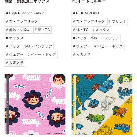
制菌・消臭加工オックス
PEイートミルキー
# High Function Fabric
# PEKO&POKO
# 布・ファブリック
# 布・ファブリック
# プリント
# 無地・先染め
# 綿・TC
# 綿・TC
# オックス
# オックス
# バッグ・小物・インテリア
# バッグ・小物・インテリア
# ウェアー
# ベビー・キッズ
# ウェアー
# ベビー・キッズ
# 入園入学
# 入園入学