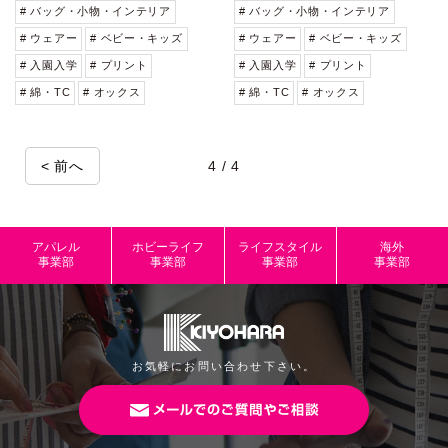
# バッグ・小物・インテリア
# バッグ・小物・インテリア
# ウェアー
# ベビー・キッズ
# ウェアー
# ベビー・キッズ
# 入園入学
# プリント
# 入園入学
# プリント
# 綿・TC
# オックス
# 綿・TC
# オックス
< 前へ
4 / 4
アパレル
ホビーライフ
ライフスタイル
海外
事業部
事業部
事業部
事業部
お気軽にお問い合わせ下さい。