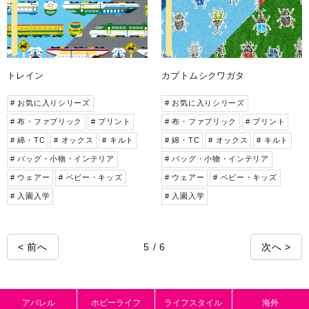
トレイン
カブトムシクワガタ
# お気に入りシリーズ
# お気に入りシリーズ
# 布・ファブリック
# プリント
# 布・ファブリック
# プリント
# 綿・TC
# オックス
# キルト
# 綿・TC
# オックス
# キルト
# バッグ・小物・インテリア
# バッグ・小物・インテリア
# ウェアー
# ベビー・キッズ
# ウェアー
# ベビー・キッズ
# 入園入学
# 入園入学
< 前へ
5 / 6
次へ >
アパレル
ホビーライフ
ライフスタイル
海外