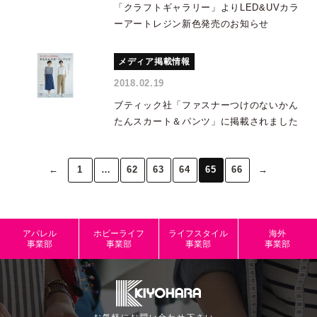
「クラフトギャラリー」よりLED&UVカラ
ーアートレジン新色発売のお知らせ
メディア掲載情報
2018.02.19
ブティック社「ファスナーつけのないかん
たんスカート＆パンツ」に掲載されました
←
1
…
62
63
64
65
66
→
アパレル
ホビーライフ
ライフスタイル
海外
事業部
事業部
事業部
事業部